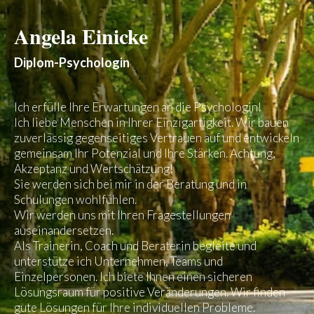
Angela Einicke
Diplom-Psychologin
Ich erfülle Ihre Erwartungen an die Psychologin!
Ich liebe Menschen in Ihrer Einzigartigkeit. Wir bauen
zuverlässig gegenseitiges Vertrauen auf und entwickeln
gemeinsam Ihr Potenzial und Ihre Stärken. Achtung,
Akzeptanz und Wertschätzung!
Sie werden sich bei mir in der Beratung und in
Schulungen wohlfühlen.
Wir werden uns mit Ihren Fragestellungen
auseinandersetzen.
Als Trainerin, Coach und Beraterin begleite und
unterstütze ich Unternehmen, Teams und
Einzelpersonen. Ich biete Ihnen einen sicheren
Lösungsraum für positive Veränderungen. Wir finden
gute Lösungen für Ihre individuellen Probleme.